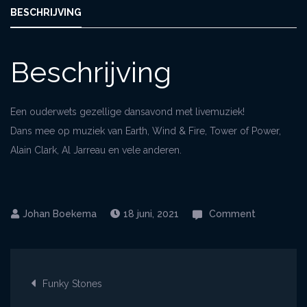
BESCHRIJVING
Beschrijving
Een ouderwets gezellige dansavond met livemuziek!
Dans mee op muziek van Earth, Wind & Fire, Tower of Power,
Alain Clark, Al Jarreau en vele anderen.
on
18 juni, 2021
Comment
Dansavond
met
Bericht
livemuziek
Funky Stones